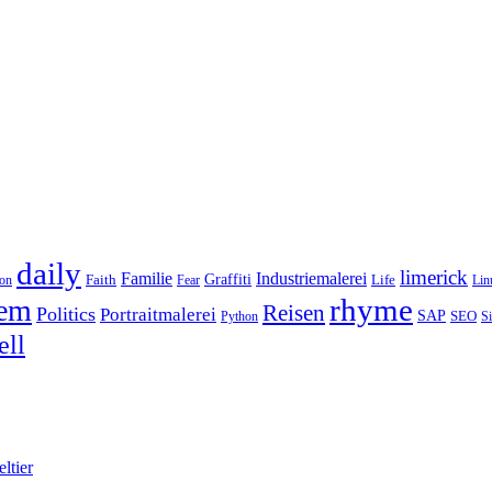
daily
limerick
Industriemalerei
Familie
Faith
Graffiti
Life
oon
Fear
Lin
rhyme
em
Reisen
Politics
Portraitmalerei
SAP
SEO
Python
S
ell
ltier