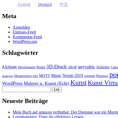
English
Deutsch
中文
Meta
Anmelden
Eintrags-Feed
Kommentar-Feed
WordPress.org
Schlagwörter
3D-Druck
anycubic
#Artrage
Arduino
#react
ABAP
#development
Cart
po
Music
Nessie 2019
MQTT
Memorizing tips
Painting
octoprint
strategies
Kunst
Kunst Virtu
WordPress
Malerei u. Kunst (Echt)
Suchen
Neueste Beiträge
Mein Buch auf amazon verfügbar: Der Dienstag war ein Murme
Lernstrategien: Tipps für effektives Lernen