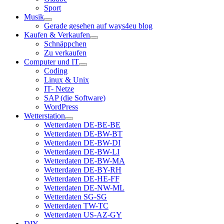
Sport
Musik
Menü
Gerade gesehen auf ways4eu blog
öffnen
Kaufen & Verkaufen
Menü
Schnäppchen
öffnen
Zu verkaufen
Computer und IT
Menü
Coding
öffnen
Linux & Unix
IT- Netze
SAP (die Software)
WordPress
Wetterstation
Menü
Wetterdaten DE-BE-BE
öffnen
Wetterdaten DE-BW-BT
Wetterdaten DE-BW-DI
Wetterdaten DE-BW-LI
Wetterdaten DE-BW-MA
Wetterdaten DE-BY-RH
Wetterdaten DE-HE-FF
Wetterdaten DE-NW-ML
Wetterdaten SG-SG
Wetterdaten TW-TC
Wetterdaten US-AZ-GY
DIY