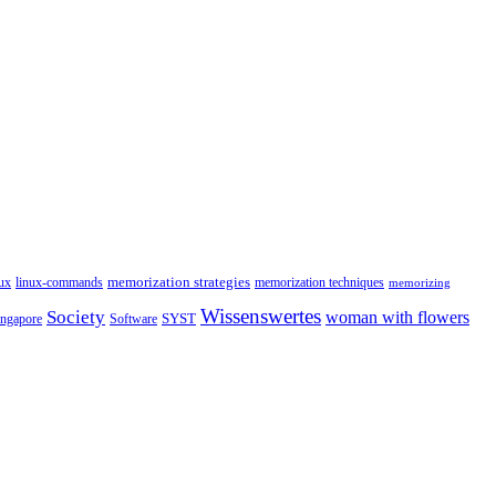
memorization strategies
ux
linux-commands
memorization techniques
memorizing
Wissenswertes
Society
woman with flowers
SYST
ingapore
Software