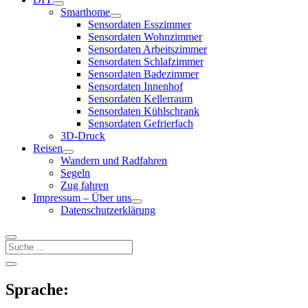
Menü
Smarthome
öffnen
Menü
Sensordaten Esszimmer
öffnen
Sensordaten Wohnzimmer
Sensordaten Arbeitszimmer
Sensordaten Schlafzimmer
Sensordaten Badezimmer
Sensordaten Innenhof
Sensordaten Kellerraum
Sensordaten Kühlschrank
Sensordaten Gefrierfach
3D-Druck
Reisen
Menü
Wandern und Radfahren
öffnen
Segeln
Zug fahren
Impressum – Über uns
Menü
Datenschutzerklärung
öffnen
Suchen
Sidebar
Seitenleiste
öffnen
Sprache: