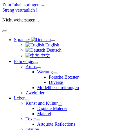
Zum Inhalt springen →
Streng vertraulich !
Nicht weitersagen...
Menü
öffnen
Sprache:
Menü
English
öffnen
Deutsch
中文
Fahrzeuge
Menü
Autos
öffnen
Menü
Wartung
öffnen
Menü
Porsche Boxster
öffnen
Diverse
Modellbeschreibungen
Zweiräder
Leben
Menü
Kunst und Kultur
öffnen
Menü
Digitale Malerei
öffnen
Malerei
Texte
Menü
Artquote Reflections
öffnen
Glaube