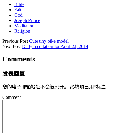
Bible
Faith
God
Joseph Prince
Meditation
Religion
Previous Post
Cute tiny bike-model
Next Post
Daily meditation for April 23, 2014
Comments
发表回复
您的电子邮箱地址不会被公开。
必填项已用
*
标注
Comment