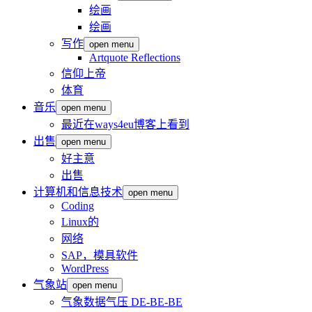
绘画
绘画
写作
open menu
Artquote Reflections
信仰上帝
体育
音乐
open menu
最近在ways4eu博客上看到
出售
open menu
好主意
出售
计算机和信息技术
open menu
Coding
Linux的
网络
SAP，模具软件
WordPress
气象站
open menu
气象数据气压 DE-BE-BE