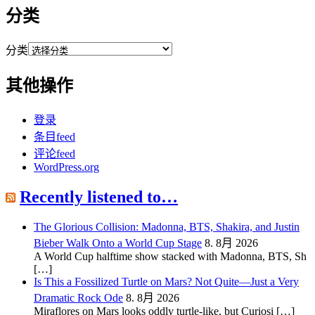
分类
分类
其他操作
登录
条目feed
评论feed
WordPress.org
Recently listened to…
The Glorious Collision: Madonna, BTS, Shakira, and Justin
Bieber Walk Onto a World Cup Stage
8. 8月 2026
A World Cup halftime show stacked with Madonna, BTS, Sh
[…]
Is This a Fossilized Turtle on Mars? Not Quite—Just a Very
Dramatic Rock Ode
8. 8月 2026
Miraflores on Mars looks oddly turtle-like, but Curiosi […]