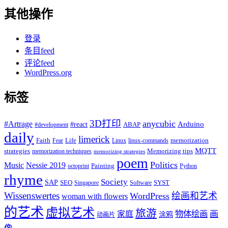
其他操作
登录
条目feed
评论feed
WordPress.org
标签
3D打印
anycubic
#Artrage
Arduino
#react
ABAP
#development
daily
limerick
Faith
Life
memorization
Fear
Linux
linux-commands
MQTT
strategies
Memorizing tips
memorization techniques
memorizing strategies
poem
Politics
Music
Nessie 2019
Painting
octoprint
Python
rhyme
Society
SAP
SEO
SYST
Singapore
Software
Wissenswertes
WordPress
绘画和艺术
woman with flowers
的艺术
虚拟艺术
旅游
物体绘画
画
家庭
涂鸦
动画片