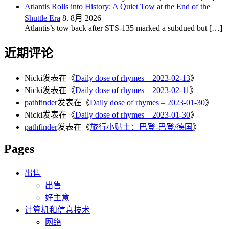
Atlantis Rolls into History: A Quiet Tow at the End of the
Shuttle Era
8. 8月 2026
Atlantis’s tow back after STS-135 marked a subdued but […]
近期评论
Nicki
发表在《
Daily dose of rhymes – 2023-02-13
》
Nicki
发表在《
Daily dose of rhymes – 2023-02-11
》
pathfinder
发表在《
Daily dose of rhymes – 2023-01-30
》
Nicki
发表在《
Daily dose of rhymes – 2023-01-30
》
pathfinder
发表在《
旅行小贴士：巴登-巴登/德国
》
Pages
出售
出售
好主意
计算机和信息技术
网络